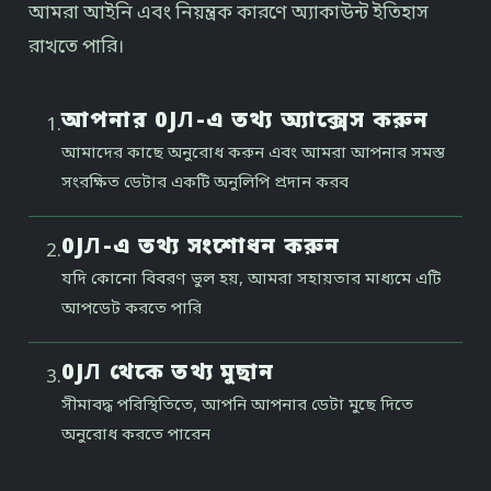
আমরা আইনি এবং নিয়ন্ত্রক কারণে অ্যাকাউন্ট ইতিহাস
রাখতে পারি।
আপনার 0JЛ-এ তথ্য অ্যাক্সেস করুন
আমাদের কাছে অনুরোধ করুন এবং আমরা আপনার সমস্ত
সংরক্ষিত ডেটার একটি অনুলিপি প্রদান করব
0JЛ-এ তথ্য সংশোধন করুন
যদি কোনো বিবরণ ভুল হয়, আমরা সহায়তার মাধ্যমে এটি
আপডেট করতে পারি
0JЛ থেকে তথ্য মুছান
সীমাবদ্ধ পরিস্থিতিতে, আপনি আপনার ডেটা মুছে দিতে
অনুরোধ করতে পারেন