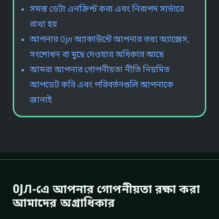
সমস্ত ডেটা এনক্রিপ্ট করা এবং নিরাপদ সার্ভারে
রাখা হয়
আপনার 0jл অ্যাকাউন্টে আপনার তথ্য অ্যাক্সেস,
সংশোধন বা মুছে দেওয়ার অধিকার আছে
আমরা আপনার গোপনীয়তা নীতি নিয়মিত
আপডেট করি এবং পরিবর্তনগুলি আপনাকে
জানাই
0JЛ-এে আপনার গোপনীয়তা রক্ষা করা
আমাদের অগ্রাধিকার