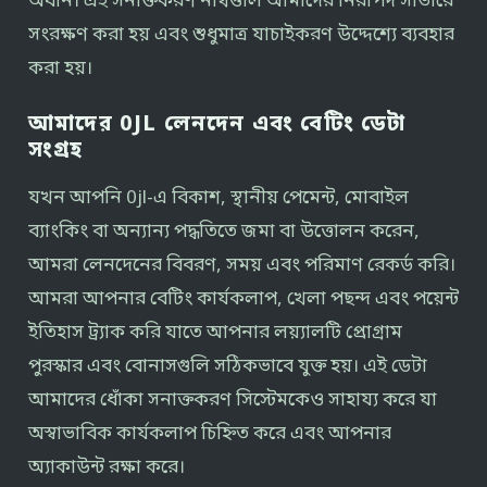
অধীন। এই সনাক্তকরণ নথিগুলি আমাদের নিরাপদ সার্ভারে
সংরক্ষণ করা হয় এবং শুধুমাত্র যাচাইকরণ উদ্দেশ্যে ব্যবহার
করা হয়।
আমাদের 0JL লেনদেন এবং বেটিং ডেটা
সংগ্রহ
যখন আপনি 0jl-এ বিকাশ, স্থানীয় পেমেন্ট, মোবাইল
ব্যাংকিং বা অন্যান্য পদ্ধতিতে জমা বা উত্তোলন করেন,
আমরা লেনদেনের বিবরণ, সময় এবং পরিমাণ রেকর্ড করি।
আমরা আপনার বেটিং কার্যকলাপ, খেলা পছন্দ এবং পয়েন্ট
ইতিহাস ট্র্যাক করি যাতে আপনার লয়্যালটি প্রোগ্রাম
পুরস্কার এবং বোনাসগুলি সঠিকভাবে যুক্ত হয়। এই ডেটা
আমাদের ধোঁকা সনাক্তকরণ সিস্টেমকেও সাহায্য করে যা
অস্বাভাবিক কার্যকলাপ চিহ্নিত করে এবং আপনার
অ্যাকাউন্ট রক্ষা করে।