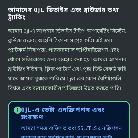
আমাদের 0JL ডিভাইস এবং ব্রাউজার তথ্য
ট্র্যাকিং
আমরা 0jl-এ আপনার ডিভাইস টাইপ, অপারেটিং সিস্টেম,
ব্রাউজার এবং আইপি ঠিকানা সংগ্রহ করি। এই তথ্য
প্ল্যাটফর্ম নিরাপত্তা, পারফরম্যান্স অপ্টিমাইজেশন এবং
ধোঁকা প্রতিরোধের জন্য ব্যবহার করা হয়। আমরা আপনার
ব্রাউজিং ইতিহাস, ক্লিক প্যাটার্ন এবং পৃষ্ঠা ভিউ রেকর্ড করি
যাতে আমরা বুঝতে পারি যে 0jল-এর কোন বৈশিষ্ট্যগুলি
বিশ্বস্ত এবং ব্যবহারকারীর অভিজ্ঞতা উন্নত করতে পারি।
0JL-এ ডেটা এনক্রিপশন এবং
সংরক্ষণ
আমরা সমস্ত ব্যক্তিগত তথ্য SSL/TLS এনক্রিপশন